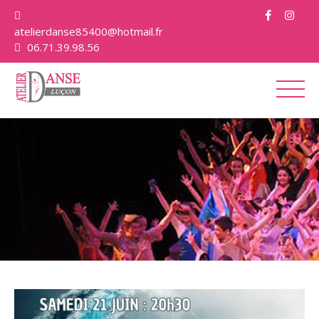
atelierdanse85400@hotmail.fr
06.71.39.98.56
L’école
Les cours
Tarifs et inscriptions
Galeries photos
Actualités
Contact