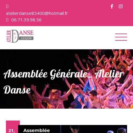
atelierdanse85400@hotmail.fr
06.71.39.98.56
L’école
Les cours
Assemblée Générale_ Atelier
Tarifs et inscriptions
Danse
Galeries photos
Actualités
Contact
21,